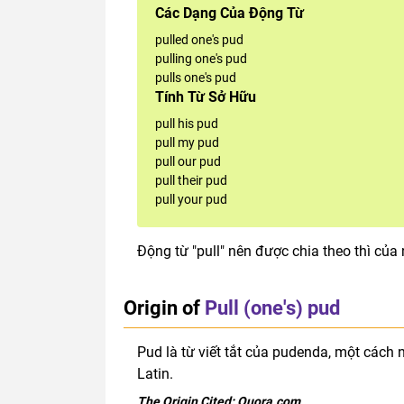
Các Dạng Của Động Từ
pulled one's pud
pulling one's pud
pulls one's pud
Tính Từ Sở Hữu
pull his pud
pull my pud
pull our pud
pull their pud
pull your pud
Động từ "pull" nên được chia theo thì của 
Origin of
Pull (one's) pud
Pud là từ viết tắt của pudenda, một cách n
Latin.
The Origin Cited:
Quora.com
.