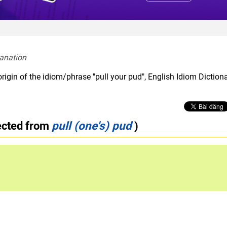
anation  
rigin of the idiom/phrase "pull your pud", English Idiom Diction
ected from
pull (one's) pud
)