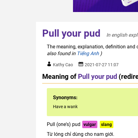
Pull your pud
In english expl
The meaning, explanation, definition and o
also found in
Tiếng Anh
)
Kathy Cao
2021-07-27 11:07
Meaning of
Pull your pud
(redir
Synonyms:
Have a wank
Pull (one's) pud
vulgar
slang
Từ lóng chỉ dùng cho nam giới.