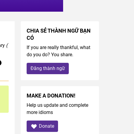
CHIA SẺ THÀNH NGỮ BẠN
CÓ
ary
(
If you are really thankful, what
do you do? You share.
Đăng thành ngữ
MAKE A DONATION!
Help us update and complete
more idioms
Donate