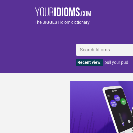
The BIGGEST idiom dictionary
Recent view:
pull your pud