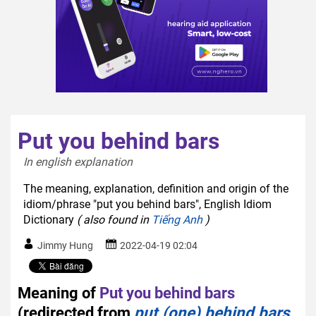
Put you behind bars
In english explanation  
The meaning, explanation, definition and origin of the
idiom/phrase "put you behind bars", English Idiom
Dictionary
( also found in
Tiếng Anh
)
Jimmy Hung
2022-04-19 02:04
Meaning of
Put you behind bars
(redirected from
put (one) behind bars