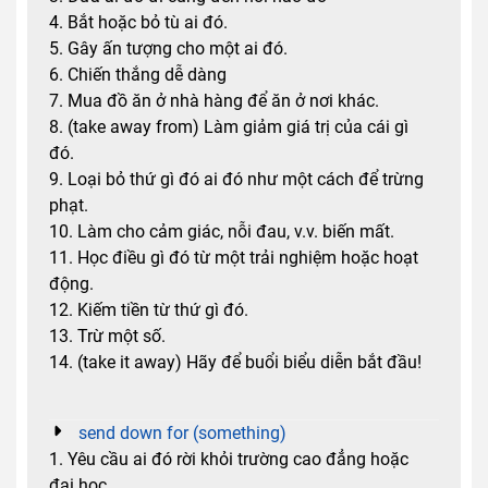
4. Bắt hoặc bỏ tù ai đó.
5. Gây ấn tượng cho một ai đó.
6. Chiến thắng dễ dàng
7. Mua đồ ăn ở nhà hàng để ăn ở nơi khác.
8. (take away from) Làm giảm giá trị của cái gì
đó.
9. Loại bỏ thứ gì đó ai đó như một cách để trừng
phạt.
10. Làm cho cảm giác, nỗi đau, v.v. biến mất.
11. Học điều gì đó từ một trải nghiệm hoặc hoạt
động.
12. Kiếm tiền từ thứ gì đó.
13. Trừ một số.
14. (take it away) Hãy để buổi biểu diễn bắt đầu!
send down for (something)
1. Yêu cầu ai đó rời khỏi trường cao đẳng hoặc
đại học