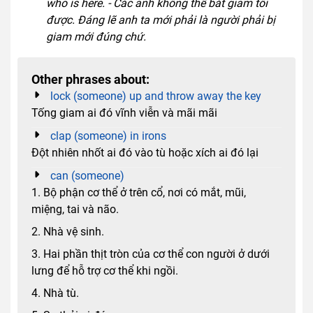
who is here. - Các anh không thể bắt giam tôi
được. Đáng lẽ anh ta mới phải là người phải bị
giam mới đúng chứ.
Other phrases about:
lock (someone) up and throw away the key
Tống giam ai đó vĩnh viễn và mãi mãi
clap (someone) in irons
Đột nhiên nhốt ai đó vào tù hoặc xích ai đó lại
can (someone)
1. Bộ phận cơ thể ở trên cổ, nơi có mắt, mũi,
miệng, tai và não.
2. Nhà vệ sinh.
3. Hai phần thịt tròn của cơ thể con người ở dưới
lưng để hỗ trợ cơ thể khi ngồi.
4. Nhà tù.