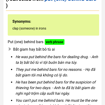
)
Synonyms:
clap (someone) in irons
Put (one) behind bars
verb phrase
Bắt giam hay bắt bỏ tù ai
He was put behind the bars for dealing drug. - Anh
ta bị bắt bỏ tù vì tội buôn bán ma túy.
They put me behind bars for no reasons. - Họ đã
bắt giam tôi mà không có lý do.
He has been put behind bars for the suspicion of
thieving for two days. - Anh ta đã bị bắt giam do
nghi ngờ trộm cắp suốt hai ngày.
You can't put me behind bars. He must be the one