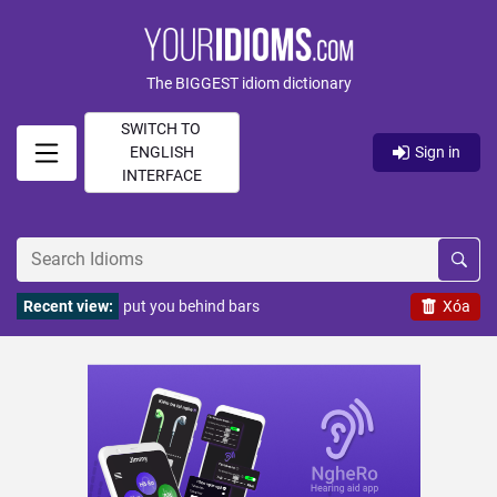
The BIGGEST idiom dictionary
SWITCH TO
ENGLISH
Sign in
INTERFACE
Recent view:
put you behind bars
Xóa