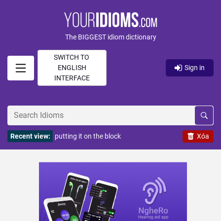
The BIGGEST idiom dictionary
SWITCH TO
ENGLISH
Sign in
INTERFACE
Recent view:
putting it on the block
Xóa