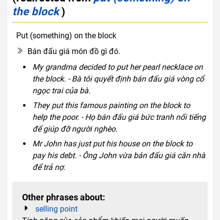
the block
)
Put (something) on the block
idiom
verb phrase
Bán đấu giá món đồ gì đó.
My grandma decided to put her pearl necklace on
the block. - Bà tôi quyết định bán đấu giá vòng cổ
ngọc trai của bà.
They put this famous painting on the block to
help the poor. - Họ bán đấu giá bức tranh nổi tiếng
để giúp đỡ người nghèo.
Mr John has just put his house on the block to
pay his debt. - Ông John vừa bán đấu giá căn nhà
để trả nợ.
Other phrases about:
selling point