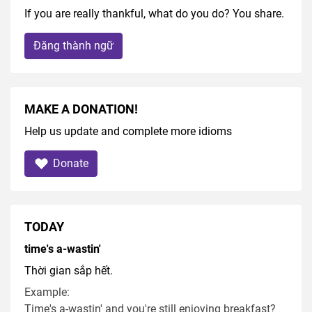
If you are really thankful, what do you do? You share.
Đăng thành ngữ
MAKE A DONATION!
Help us update and complete more idioms
Donate
TODAY
time's a-wastin'
Thời gian sắp hết.
Example:
Time's a-wastin' and you're still enjoying breakfast?