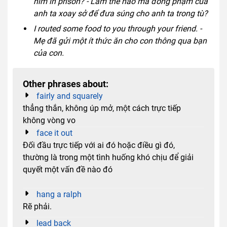
him in prison? - Làm thế nào mà đồng phạm của
anh ta xoay sở để đưa súng cho anh ta trong tù?
I routed some food to you through your friend. -
Mẹ đã gửi một ít thức ăn cho con thông qua bạn
của con.
Other phrases about:
fairly and squarely
thẳng thắn, không úp mở, một cách trực tiếp
không vòng vo
face it out
Đối đầu trực tiếp với ai đó hoặc điều gì đó,
thường là trong một tình huống khó chịu để giải
quyết một vấn đề nào đó
hang a ralph
Rẽ phải.
lead back