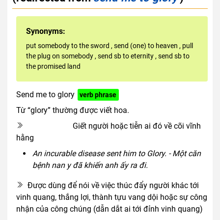
Synonyms:
put somebody to the sword
,
send (one) to heaven
,
pull
the plug on somebody
,
send sb to eternity
,
send sb to
the promised land
Send me to glory
verb phrase
Từ “glory” thường được viết hoa.
Giết người hoặc tiễn ai đó về cõi vĩnh
euphemism
hằng
An incurable disease sent him to Glory. - Một căn
bệnh nan y đã khiến anh ấy ra đi.
Được dùng để nói về việc thúc đẩy người khác tới
vinh quang, thắng lợi, thành tựu vang dội hoặc sự công
nhận của công chúng (dẫn dắt ai tới đỉnh vinh quang)