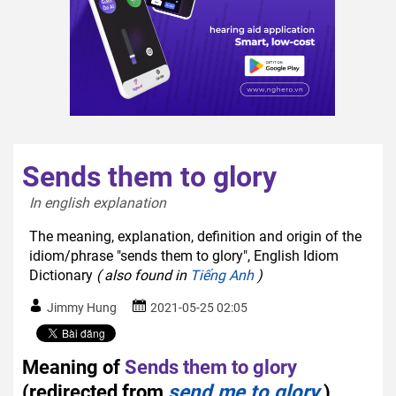
Sends them to glory
In english explanation  
The meaning, explanation, definition and origin of the
idiom/phrase "sends them to glory", English Idiom
Dictionary
( also found in
Tiếng Anh
)
Jimmy Hung
2021-05-25 02:05
Meaning of
Sends them to glory
(redirected from
send me to glory
)