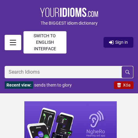
The BIGGEST idiom dictionary
SWITCH TO
ENGLISH
Sign in
INTERFACE
Recent view:
sends them to glory
Xóa