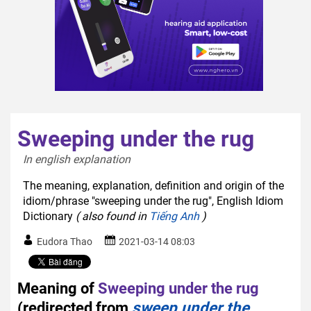
Sweeping under the rug
In english explanation  
The meaning, explanation, definition and origin of the
idiom/phrase "sweeping under the rug", English Idiom
Dictionary
( also found in
Tiếng Anh
)
Eudora Thao
2021-03-14 08:03
Meaning of
Sweeping under the rug
(redirected from
sweep under the