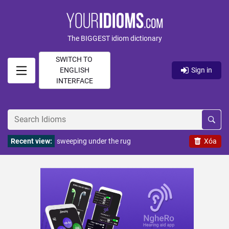
The BIGGEST idiom dictionary
SWITCH TO
ENGLISH
Sign in
INTERFACE
Recent view:
sweeping under the rug
Xóa