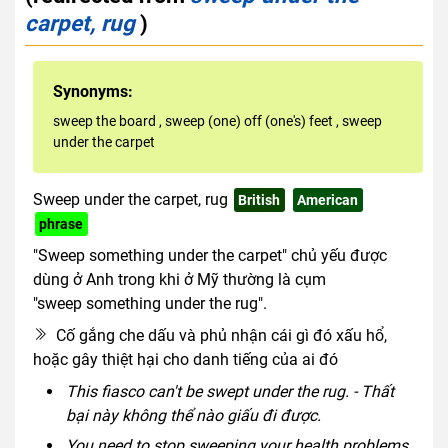
carpet, rug
)
Synonyms:
sweep the board
,
sweep (one) off (one's) feet
,
sweep
under the carpet
Sweep under the carpet, rug
British
American
phrase
"Sweep something under the carpet" chủ yếu được
dùng ở Anh trong khi ở Mỹ thường là cụm
"sweep something under the rug".
Cố gắng che dấu và phủ nhận cái gì đó xấu hổ,
hoặc gây thiệt hại cho danh tiếng của ai đó
This fiasco can't be swept under the rug. - Thất
bại này không thể nào giấu đi được.
You need to stop sweeping your health problems