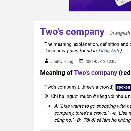
Two's company
In english
The meaning, explanation, definition and 
Dictionary
( also found in
Tiếng Anh
)
Jimmy Hung
2021-09-12 12:09
Meaning of
Two's company
(red
Two's company (, three's a crowd)
spoken
Khi hai người muốn ở riêng với nhau,
A: "Lisa wants to go shopping with her
company, three's a crowd." - A: "Lisa
cùng họ." - B: "Tôi đi sẽ làm họ không