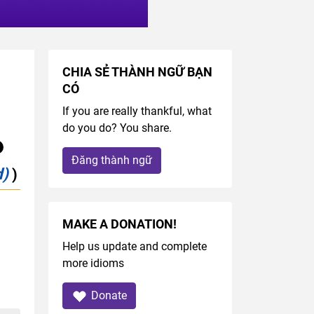
CHIA SẺ THÀNH NGỮ BẠN
CÓ
If you are really thankful, what
do you do? You share.
Đăng thành ngữ
d)
)
MAKE A DONATION!
Help us update and complete
more idioms
Donate