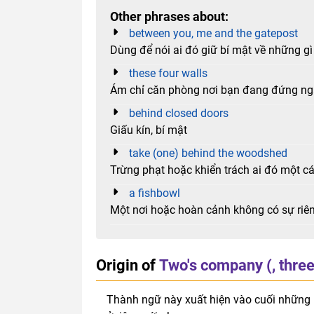
Other phrases about:
between you, me and the gatepost
Dùng để nói ai đó giữ bí mật về những gì
these four walls
Ám chỉ căn phòng nơi bạn đang đứng nga
behind closed doors
Giấu kín, bí mật
take (one) behind the woodshed
Trừng phạt hoặc khiển trách ai đó một cá
a fishbowl
Một nơi hoặc hoàn cảnh không có sự riên
Origin of
Two's company (, three
Thành ngữ này xuất hiện vào cuối nhữn