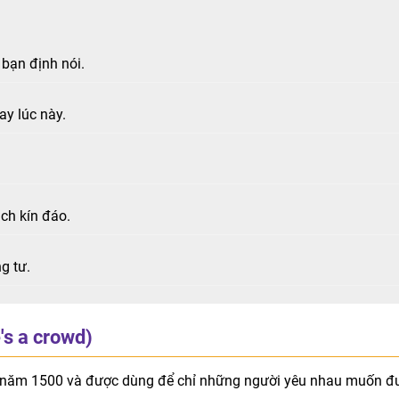
 bạn định nói.
y lúc này.
ch kín đáo.
g tư.
's a crowd)
g năm 1500 và được dùng để chỉ những người yêu nhau muốn đ