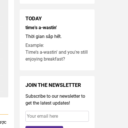
TODAY
time's a-wastin'
Thời gian sắp hết.
Example:
Time's a-wastin' and you're still
enjoying breakfast?
JOIN THE NEWSLETTER
Subscribe to our newsletter to
get the latest updates!
ược