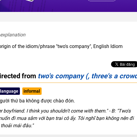
 explanation  
origin of the idiom/phrase "two's company", English Idiom
irected from
two's company (, three's a crow
 language
informal
 người thứ ba không được chào đón.
 boyfriend. I think you shouldn't come with them." - B: "Two's
 muốn đi mua sắm với bạn trai cô ấy. Tôi nghĩ bạn không nên đi
 thoải mái đâu."