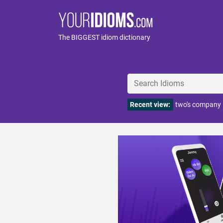
The BIGGEST idiom dictionary
Recent view:
two's company