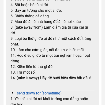
4. Bắt hoặc bỏ tù ai đó.
5. Gây ấn tượng cho một ai đó.
6. Chiến thắng dễ dàng
7. Mua đồ ăn ở nhà hàng để ăn ở nơi khác.
8. (take away from) Làm giảm giá trị của cái gì
đó.
9. Loại bỏ thứ gì đó ai đó như một cách để trừng
phạt.
10. Làm cho cảm giác, nỗi đau, v.v. biến mất.
11. Học điều gì đó từ một trải nghiệm hoặc hoạt
động.
12. Kiếm tiền từ thứ gì đó.
13. Trừ một số.
14. (take it away) Hãy để buổi biểu diễn bắt đầu!
send down for (something)
1. Yêu cầu ai đó rời khỏi trường cao đẳng hoặc
đại học