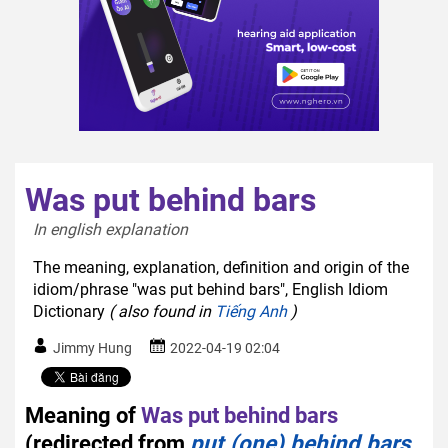
Was put behind bars
In english explanation  
The meaning, explanation, definition and origin of the
idiom/phrase "was put behind bars", English Idiom
Dictionary
( also found in
Tiếng Anh
)
Jimmy Hung
2022-04-19 02:04
Meaning of
Was put behind bars
(redirected from
put (one) behind bars