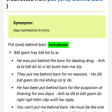
)
Synonyms:
clap (someone) in irons
Put (one) behind bars
verb phrase
Bắt giam hay bắt bỏ tù ai
He was put behind the bars for dealing drug. - Anh
ta bị bắt bỏ tù vì tội buôn bán ma túy.
They put me behind bars for no reasons. - Họ đã
bắt giam tôi mà không có lý do.
He has been put behind bars for the suspicion of
thieving for two days. - Anh ta đã bị bắt giam do
nghi ngờ trộm cắp suốt hai ngày.
You can't put me behind bars. He must be the one