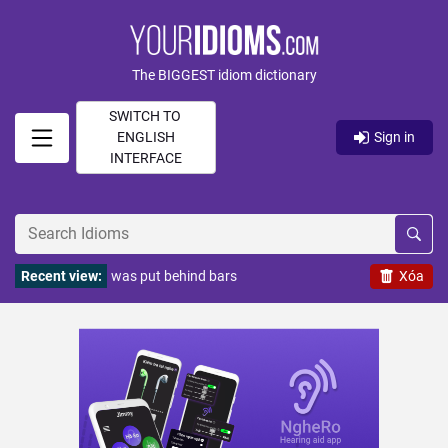
The BIGGEST idiom dictionary
SWITCH TO
ENGLISH
Sign in
INTERFACE
Recent view:
was put behind bars
Xóa