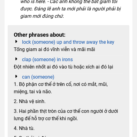
who is here. - Các anh không thể bắt giam tôi
được. Đáng lẽ anh ta mới phải là người phải bị
giam mới đúng chứ.
Other phrases about:
lock (someone) up and throw away the key
Tống giam ai đó vĩnh viễn và mãi mãi
clap (someone) in irons
Đột nhiên nhốt ai đó vào tù hoặc xích ai đó lại
can (someone)
1. Bộ phận cơ thể ở trên cổ, nơi có mắt, mũi,
miệng, tai và não.
2. Nhà vệ sinh.
3. Hai phần thịt tròn của cơ thể con người ở dưới
lưng để hỗ trợ cơ thể khi ngồi.
4. Nhà tù.